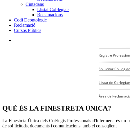
Ciutadans
Llistat Col·legiats
Reclamacions
Codi Deontològic
Reclamació
Cursos Públics
Registre Profession
Sol·licitar Col·legia
Llistat de Col·legiat
Àrea de Reclamaci
QUÈ ÉS LA FINESTRETA ÚNICA?
La Finestreta Única dels Col·legis Professionals d'Infermeria és un pu
de
sol·licituds, documents i comunicacions, amb el conseqüent