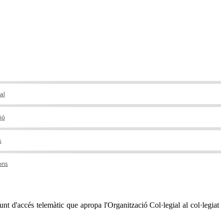
al
ció
s
ons
nt d'accés telemàtic que apropa l'Organització Col·legial al col·legiat 