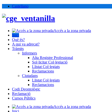
Castellano
Accés a la zona privada
Inici
Què és?
A qui va adreçat?
Tràmits
Infermers
Alta Registre Professional
Sol·licitar Col·legiació
Llistat Col·legiats
Reclamacions
Ciutadans
Llistat Col·legiats
Reclamacions
Codi Deontològic
Reclamació
Cursos Públics
Accés a la zona privada
Inici