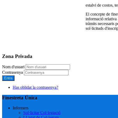
estalvi de costos, t
El concepte de fines
informació relativa 
tràmits necessaris p
sol·licituds d'inscri
Zona Privada
Nom d'usuari
Contrasenya
Entra
Has oblidat la contrasenya?
Finestreta Única
Infermers
Sol·licitar Col·legiació
LListat de Col·legiats