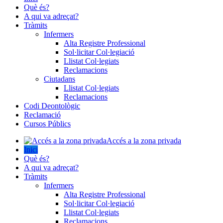
Què és?
A qui va adreçat?
Tràmits
Infermers
Alta Registre Professional
Sol·licitar Col·legiació
Llistat Col·legiats
Reclamacions
Ciutadans
Llistat Col·legiats
Reclamacions
Codi Deontològic
Reclamació
Cursos Públics
Accés a la zona privada
Inici
Què és?
A qui va adreçat?
Tràmits
Infermers
Alta Registre Professional
Sol·licitar Col·legiació
Llistat Col·legiats
Reclamacions